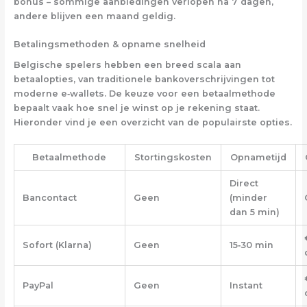
bonus – sommige aanbiedingen verlopen na 7 dagen,
andere blijven een maand geldig.
Betalingsmethoden & opname snelheid
Belgische spelers hebben een breed scala aan
betaalopties, van traditionele bankoverschrijvingen tot
moderne e‑wallets. De keuze voor een betaalmethode
bepaalt vaak hoe snel je winst op je rekening staat.
Hieronder vind je een overzicht van de populairste opties.
Betaalmethode
Stortingskosten
Opnametijd
Direct
Bancontact
Geen
(minder
dan 5 min)
Sofort (Klarna)
Geen
15‑30 min
PayPal
Geen
Instant