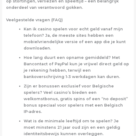
op stortingen, verliezen en speeltijd – een belangrijk
onderdeel van verantwoord gokken.
Veelgestelde vragen (FAQ)
Kan ik casino spelen voor echt geld vanaf mijn
telefoon?
Ja, de meeste sites hebben een
mobielvriendelijke versie of een app die je kunt
downloaden.
Hoe lang duurt een opname gemiddeld?
Met
Bancontact of PayPal kun je vrijwel direct geld op
je rekening hebben, terwijl een
bankoverschrijving 1‑3 werkdagen kan duren.
Zijn er bonussen exclusief voor Belgische
spelers?
Veel casino’s bieden een
welkomstbonus, gratis spins of een “no deposit”
bonus speciaal voor spelers met een Belgisch
IP‑adres.
Wat is de minimale leeftijd om te spelen?
Je
moet minstens 21 jaar oud zijn en een geldig
identiteitsbewijs kunnen overleggen.