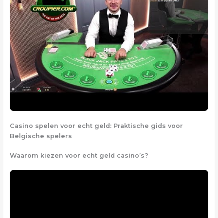
Casino spelen voor echt geld: Praktische gids voor
Belgische spelers
Waarom kiezen voor echt geld casino’s?