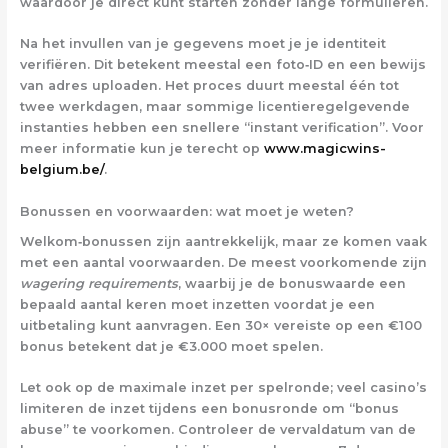
waardoor je direct kunt starten zonder lange formulieren.
Na het invullen van je gegevens moet je je identiteit
verifiëren. Dit betekent meestal een foto‑ID en een bewijs
van adres uploaden. Het proces duurt meestal één tot
twee werkdagen, maar sommige licentieregelgevende
instanties hebben een snellere “instant verification”. Voor
meer informatie kun je terecht op
www.magicwins-
belgium.be/
.
Bonussen en voorwaarden: wat moet je weten?
Welkom‑bonussen zijn aantrekkelijk, maar ze komen vaak
met een aantal voorwaarden. De meest voorkomende zijn
wagering requirements
, waarbij je de bonuswaarde een
bepaald aantal keren moet inzetten voordat je een
uitbetaling kunt aanvragen. Een 30× vereiste op een €100
bonus betekent dat je €3.000 moet spelen.
Let ook op de maximale inzet per spelronde; veel casino’s
limiteren de inzet tijdens een bonusronde om “bonus
abuse” te voorkomen. Controleer de vervaldatum van de