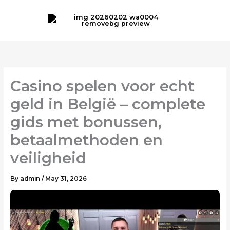
Skip
to
content
Casino spelen voor echt
geld in België – complete
gids met bonussen,
betaalmethoden en
veiligheid
By
admin
/
May 31, 2026