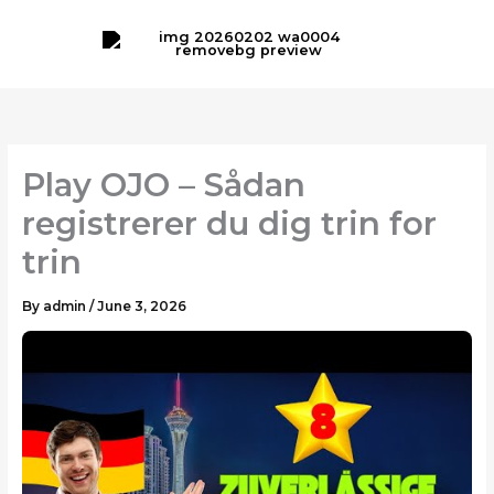
Skip
to
content
Play OJO – Sådan
registrerer du dig trin for
trin
By
admin
/
June 3, 2026