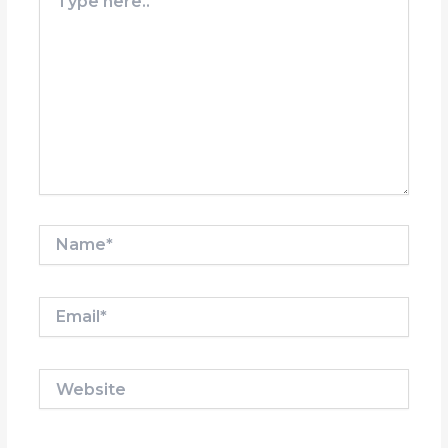
here..
Name*
Email*
Website