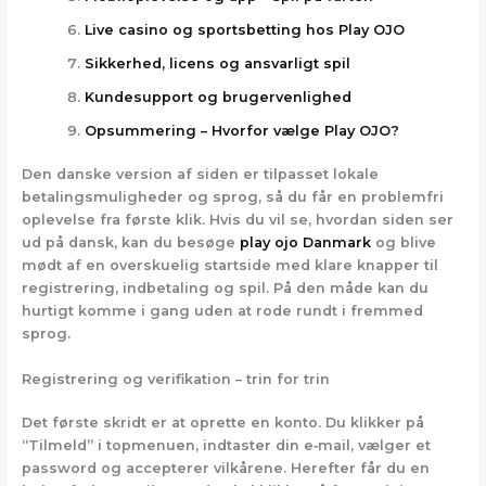
Live casino og sportsbetting hos Play OJO
Sikkerhed, licens og ansvarligt spil
Kundesupport og brugervenlighed
Opsummering – Hvorfor vælge Play OJO?
Den danske version af siden er tilpasset lokale
betalingsmuligheder og sprog, så du får en problemfri
oplevelse fra første klik. Hvis du vil se, hvordan siden ser
ud på dansk, kan du besøge
play ojo Danmark
og blive
mødt af en overskuelig startside med klare knapper til
registrering, indbetaling og spil. På den måde kan du
hurtigt komme i gang uden at rode rundt i fremmed
sprog.
Registrering og verifikation – trin for trin
Det første skridt er at oprette en konto. Du klikker på
“Tilmeld” i topmenuen, indtaster din e‑mail, vælger et
password og accepterer vilkårene. Herefter får du en