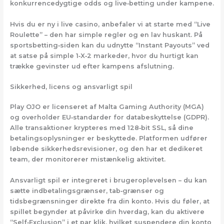
konkurrencedygtige odds og live‑betting under kampene.
Hvis du er ny i live casino, anbefaler vi at starte med “Live
Roulette” – den har simple regler og en lav huskant. På
sportsbetting‑siden kan du udnytte “Instant Payouts” ved
at satse på simple 1‑X‑2 markeder, hvor du hurtigt kan
trække gevinster ud efter kampens afslutning.
Sikkerhed, licens og ansvarligt spil
Play OJO er licenseret af Malta Gaming Authority (MGA)
og overholder EU‑standarder for databeskyttelse (GDPR).
Alle transaktioner krypteres med 128‑bit SSL, så dine
betalingsoplysninger er beskyttede. Platformen udfører
løbende sikkerhedsrevisioner, og den har et dedikeret
team, der monitorerer mistænkelig aktivitet.
Ansvarligt spil er integreret i brugeroplevelsen – du kan
sætte indbetalingsgrænser, tab‑grænser og
tidsbegrænsninger direkte fra din konto. Hvis du føler, at
spillet begynder at påvirke din hverdag, kan du aktivere
“Self‑Exclusion” i et par klik, hvilket suspendere din konto