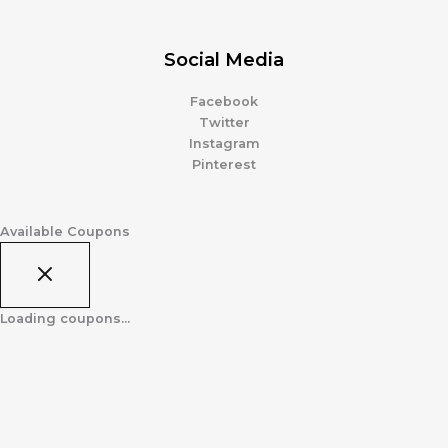
Social Media
Facebook
Twitter
Instagram
Pinterest
Available Coupons
Loading coupons...