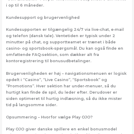
i op til 6 måneder.
Kundesupport og brugervenlighed
Kundesupporten er tilgængelig 24/7 via live‑chat, e‑mail
og telefon (dansk tale). Ventetiden er typisk under 2
minutter på chat, og supportteamet er trænet i både
casino‑ og sportsbook‑spørgsmål. Du kan også finde en
omfattende FAQ‑sektion, som dækker alt fra
kontoregistrering til bonusudbetalinger.
Brugervenligheden er høj – navigationsmenuen er logisk
opdelt i “Casino”, “Live Casino”, “Sportsbook” og
“Promotions”. Hver sektion har under‑menuer, så du
hurtigt kan finde de spil, du leder efter. Derudover er
siden optimeret til hurtig indlæsning, så du ikke mister
tid på langsomme sider.
Opsummering – Hvorfor vælge Play OJO?
Play OJO giver danske spillere en enkel bonusmodel