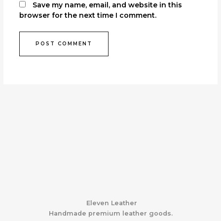
Save my name, email, and website in this
browser for the next time I comment.
Eleven Leather
Handmade premium leather goods.