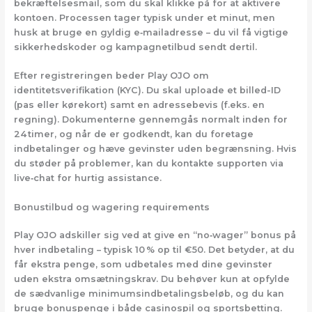
bekræftelsesmail, som du skal klikke på for at aktivere
kontoen. Processen tager typisk under et minut, men
husk at bruge en gyldig e‑mailadresse – du vil få vigtige
sikkerhedskoder og kampagnetilbud sendt dertil.
Efter registreringen beder Play OJO om
identitetsverifikation (KYC). Du skal uploade et billed-ID
(pas eller kørekort) samt en adressebevis (f.eks. en
regning). Dokumenterne gennemgås normalt inden for
24 timer, og når de er godkendt, kan du foretage
indbetalinger og hæve gevinster uden begrænsning. Hvis
du støder på problemer, kan du kontakte supporten via
live‑chat for hurtig assistance.
Bonustilbud og wagering requirements
Play OJO adskiller sig ved at give en “no‑wager” bonus på
hver indbetaling – typisk 10 % op til €50. Det betyder, at du
får ekstra penge, som udbetales med dine gevinster
uden ekstra omsætningskrav. Du behøver kun at opfylde
de sædvanlige minimumsindbetalingsbeløb, og du kan
bruge bonuspenge i både casinospil og sportsbetting.