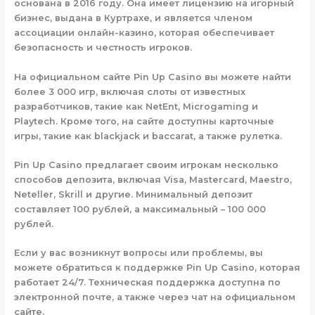
основана в 2016 году. Она имеет лицензию на игорный
бизнес, выдана в Куртрахе, и является членом
ассоциации онлайн-казино, которая обеспечивает
безопасность и честность игроков.
На официальном сайте Pin Up Casino вы можете найти
более 3 000 игр, включая слоты от известных
разработчиков, такие как NetEnt, Microgaming и
Playtech. Кроме того, на сайте доступны карточные
игры, такие как blackjack и baccarat, а также рулетка.
Pin Up Casino предлагает своим игрокам несколько
способов депозита, включая Visa, Mastercard, Maestro,
Neteller, Skrill и другие. Минимальный депозит
составляет 100 рублей, а максимальный – 100 000
рублей.
Если у вас возникнут вопросы или проблемы, вы
можете обратиться к поддержке Pin Up Casino, которая
работает 24/7. Техническая поддержка доступна по
электронной почте, а также через чат на официальном
сайте.