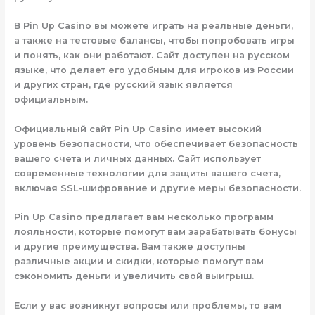
В Pin Up Casino вы можете играть на реальные деньги,
а также на тестовые балансы, чтобы попробовать игры
и понять, как они работают. Сайт доступен на русском
языке, что делает его удобным для игроков из России
и других стран, где русский язык является
официальным.
Официальный сайт Pin Up Casino имеет высокий
уровень безопасности, что обеспечивает безопасность
вашего счета и личных данных. Сайт использует
современные технологии для защиты вашего счета,
включая SSL-шифрование и другие меры безопасности.
Pin Up Casino предлагает вам несколько программ
лояльности, которые помогут вам зарабатывать бонусы
и другие преимущества. Вам также доступны
различные акции и скидки, которые помогут вам
сэкономить деньги и увеличить свой выигрыш.
Если у вас возникнут вопросы или проблемы, то вам