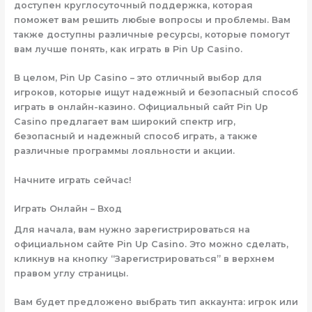
доступен круглосуточный поддержка, которая
поможет вам решить любые вопросы и проблемы. Вам
также доступны различные ресурсы, которые помогут
вам лучше понять, как играть в Pin Up Casino.
В целом, Pin Up Casino – это отличный выбор для
игроков, которые ищут надежный и безопасный способ
играть в онлайн-казино. Официальный сайт Pin Up
Casino предлагает вам широкий спектр игр,
безопасный и надежный способ играть, а также
различные программы лояльности и акции.
Начните играть сейчас!
Играть Онлайн – Вход
Для начала, вам нужно зарегистрироваться на
официальном сайте Pin Up Casino. Это можно сделать,
кликнув на кнопку “Зарегистрироваться” в верхнем
правом углу страницы.
Вам будет предложено выбрать тип аккаунта: игрок или