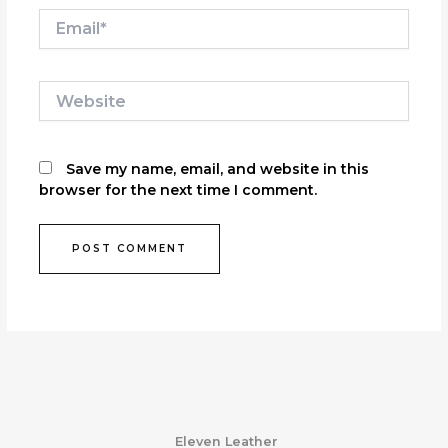
Email*
Website
Save my name, email, and website in this
browser for the next time I comment.
Eleven Leather