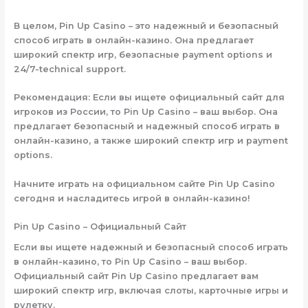
В целом, Pin Up Casino – это надежный и безопасный
способ играть в онлайн-казино. Она предлагает
широкий спектр игр, безопасные payment options и
24/7-technical support.
Рекомендация: Если вы ищете официальный сайт для
игроков из России, то Pin Up Casino – ваш выбор. Она
предлагает безопасный и надежный способ играть в
онлайн-казино, а также широкий спектр игр и payment
options.
Начните играть на официальном сайте Pin Up Casino
сегодня и насладитесь игрой в онлайн-казино!
Pin Up Casino – Официальный Сайт
Если вы ищете надежный и безопасный способ играть
в онлайн-казино, то Pin Up Casino – ваш выбор.
Официальный сайт Pin Up Casino предлагает вам
широкий спектр игр, включая слоты, карточные игры и
рулетку.