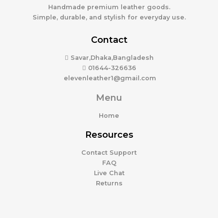
Handmade premium leather goods.
Simple, durable, and stylish for everyday use.
Contact
Savar,Dhaka,Bangladesh
01644-326636
elevenleather1@gmail.com
Menu
Home
Resources
Contact Support
FAQ
Live Chat
Returns