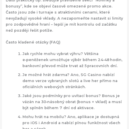
Další praktický tip: sledujte pravidelně sekci “Novinky a
bonusy”, kde se objeví časově omezené promo akce.
Často jsou zde i turnaje s atraktivními cenami, které
nevyžadují vysoké vklady. A nezapomeňte nastavit si limity
pro zodpovědné hraní – lepší je mít kontrolu od začátku
než později řešit potíže.
Často kladené otázky (FAQ)
Jak rychle mohu vybrat výhru?
Většina
e‑peněženek umožňuje výběr během 24‑48 hodin,
bankovní převod může trvat až 5 pracovních dní.
Je možné hrát zdarma?
Ano, SG Casino nabízí
demo verze vybraných slotů a live her přímo na
oficiálních webových stránkách.
Jaké jsou podmínky pro uvítací bonus?
Bonus je
vázán na 30‑násobný obrat (bonus + vklad) a musí
být splněn během 7 dní od aktivace.
Mohu hrát na mobilu?
Ano, aplikace je dostupná
pro iOS i Android a nabízí plnou funkčnost všech
her a sázek.