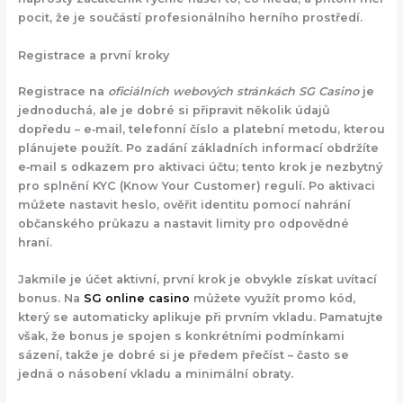
pocit, že je součástí profesionálního herního prostředí.
Registrace a první kroky
Registrace na
oficiálních webových stránkách SG Casino
je
jednoduchá, ale je dobré si připravit několik údajů
dopředu – e‑mail, telefonní číslo a platební metodu, kterou
plánujete použít. Po zadání základních informací obdržíte
e‑mail s odkazem pro aktivaci účtu; tento krok je nezbytný
pro splnění KYC (Know Your Customer) regulí. Po aktivaci
můžete nastavit heslo, ověřit identitu pomocí nahrání
občanského průkazu a nastavit limity pro odpovědné
hraní.
Jakmile je účet aktivní, první krok je obvykle získat uvítací
bonus. Na
SG online casino
můžete využít promo kód,
který se automaticky aplikuje při prvním vkladu. Pamatujte
však, že bonus je spojen s konkrétními podmínkami
sázení, takže je dobré si je předem přečíst – často se
jedná o násobení vkladu a minimální obraty.