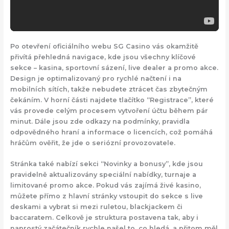
Po otevření
oficiálního webu SG Casino
vás okamžitě
přivítá přehledná navigace, kde jsou všechny klíčové
sekce – kasina, sportovní sázení, live dealer a promo akce.
Design je optimalizovaný pro rychlé načtení i na
mobilních sítích, takže nebudete ztrácet čas zbytečným
čekáním. V horní části najdete tlačítko “Registrace”, které
vás provede celým procesem vytvoření účtu během pár
minut. Dále jsou zde odkazy na podmínky, pravidla
odpovědného hraní a informace o licencích, což pomáhá
hráčům ověřit, že jde o seriózní provozovatele.
Stránka také nabízí sekci “Novinky a bonusy”, kde jsou
pravidelně aktualizovány speciální nabídky, turnaje a
limitované promo akce. Pokud vás zajímá živé kasino,
můžete přímo z hlavní stránky vstoupit do sekce s live
deskami a vybrat si mezi ruletou, blackjackem či
baccaratem. Celkově je struktura postavena tak, aby i
naprostý začátečník rychle našel to, co hledá, a přitom měl