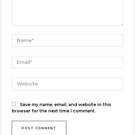
Name*
Email*
Website
Save my name, email, and website in this
browser for the next time I comment.