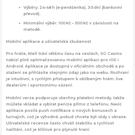
Výběry: 24‑48 h (e‑peněženka), 3‑5 dní (bankovní
převod).
Minimální výběr: 100 Kč – 500 Kč v závislosti na
metodě.
Mobilní aplikace a uživatelská zkušenost
Pro hráče, kteří tráví většinu času na cestách, SG Casino
nabízí plně optimalizovanou mobilní aplikaci pro iOS i
Android. Aplikace je dostupná v oficiálním obchodě a po
stažení se přihlásíte stejnými údaji jako na webu. Rozhraní
je intuitivní, s rychlým přístupem k oblíbeným hrám, live
dealerům i sportovnímu sázení.
Mobilní verze podporuje všechny platební metody, takže
můžete vkládat a vybírat peníze přímo z telefonu. Navíc
aplikace posílá push notifikace o nových bonusech a
turnajích, což je výhodné, pokud chcete být vždy v obraze.
Uživatelské recenze často chválí stabilitu a rychlost
načítání, což je klíčové pro plynulé hraní.