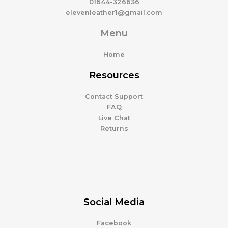
01644-326636
elevenleather1@gmail.com
Menu
Home
Resources
Contact Support
FAQ
Live Chat
Returns
Social Media
Facebook