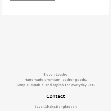
Eleven Leather
Handmade premium leather goods.
Simple, durable, and stylish for everyday use.
Contact
Savar,Dhaka,Bangladesh