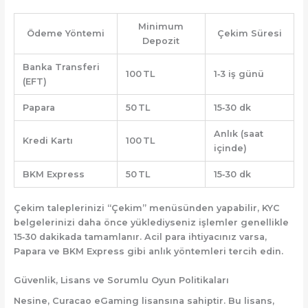
Minimum
Ödeme Yöntemi
Çekim Süresi
Depozit
Banka Transferi
100 TL
1‑3 iş günü
(EFT)
Papara
50 TL
15‑30 dk
Anlık (saat
Kredi Kartı
100 TL
içinde)
BKM Express
50 TL
15‑30 dk
Çekim taleplerinizi “Çekim” menüsünden yapabilir, KYC
belgelerinizi daha önce yüklediyseniz işlemler genellikle
15‑30 dakikada tamamlanır. Acil para ihtiyacınız varsa,
Papara ve BKM Express gibi anlık yöntemleri tercih edin.
Güvenlik, Lisans ve Sorumlu Oyun Politikaları
Nesine, Curacao eGaming lisansına sahiptir. Bu lisans,