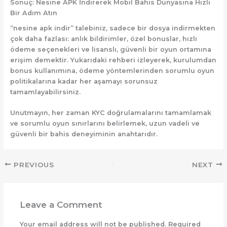
Sonuç: Nesine APK İndirerek Mobil Bahis Dünyasına Hızlı
Bir Adım Atın
“nesine apk indir” talebiniz, sadece bir dosya indirmekten
çok daha fazlası: anlık bildirimler, özel bonuslar, hızlı
ödeme seçenekleri ve lisanslı, güvenli bir oyun ortamına
erişim demektir. Yukarıdaki rehberi izleyerek, kurulumdan
bonus kullanımına, ödeme yöntemlerinden sorumlu oyun
politikalarına kadar her aşamayı sorunsuz
tamamlayabilirsiniz.
Unutmayın, her zaman KYC doğrulamalarını tamamlamak
ve sorumlu oyun sınırlarını belirlemek, uzun vadeli ve
güvenli bir bahis deneyiminin anahtarıdır.
PREVIOUS
NEXT
Leave a Comment
Your email address will not be published.
Required