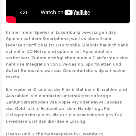
Immer mehr Spieler in Luxemburg bevorzugen das
Spielen auf dem Smartphone, weil es überall und
jederzeit verfügbar ist. Das mobile Erlebnis hat sich dank
schneller 5G‑Netze und optimierter Apps deutlich
verbessert. Zudem ermöglichen mobile Plattformen eine
nahtlose Integration von Live‑Casino, Sportwetten und
Sofort‑Bonussen, was das Gesamterlebnis dynamischer
macht.
Ein weiterer Grund ist die Flexibilität beim Einzahlen und
Auszahlen. Viele Anbieter unterstützen sofortige
Zahlungsmethoden wie Apple Pay oder PayPal, sodass
das Geld fast in Echtzeit auf dem Handy liegt. Für
Gelegenheitsspieler, die nur ein paar Minuten pro Tag
investieren, ist das die ideale Lösung.
Lizenz‑ und Sicherheitsaspekte in Luxemburg