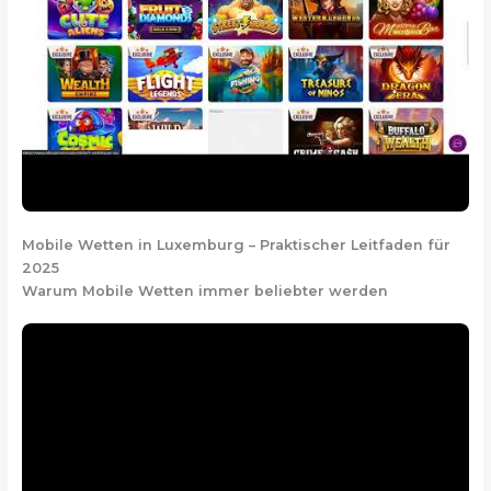
Mobile Wetten in Luxemburg – Praktischer Leitfaden für
2025
Warum Mobile Wetten immer beliebter werden