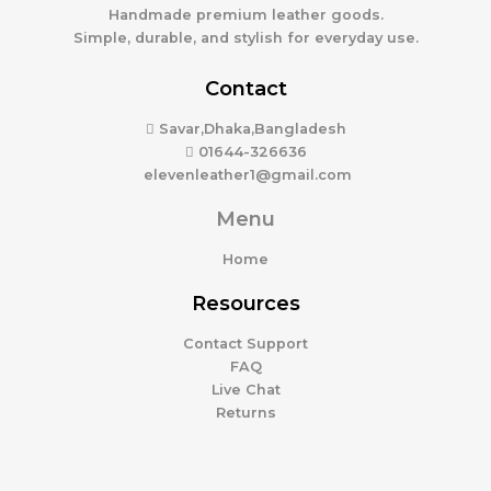
Handmade premium leather goods.
Simple, durable, and stylish for everyday use.
Contact
Savar,Dhaka,Bangladesh
01644-326636
elevenleather1@gmail.com
Menu
Home
Resources
Contact Support
FAQ
Live Chat
Returns