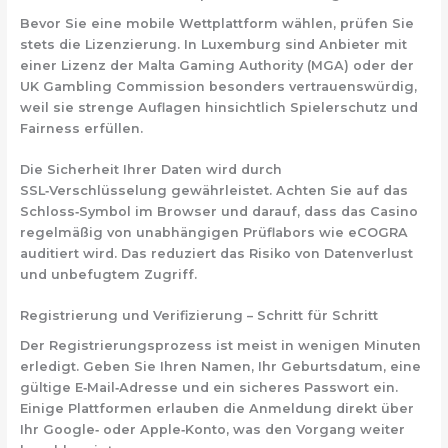
Bevor Sie eine mobile Wettplattform wählen, prüfen Sie
stets die Lizenzierung. In Luxemburg sind Anbieter mit
einer Lizenz der Malta Gaming Authority (MGA) oder der
UK Gambling Commission besonders vertrauenswürdig,
weil sie strenge Auflagen hinsichtlich Spielerschutz und
Fairness erfüllen.
Die Sicherheit Ihrer Daten wird durch
SSL‑Verschlüsselung gewährleistet. Achten Sie auf das
Schloss‑Symbol im Browser und darauf, dass das Casino
regelmäßig von unabhängigen Prüflabors wie eCOGRA
auditiert wird. Das reduziert das Risiko von Datenverlust
und unbefugtem Zugriff.
Registrierung und Verifizierung – Schritt für Schritt
Der Registrierungsprozess ist meist in wenigen Minuten
erledigt. Geben Sie Ihren Namen, Ihr Geburtsdatum, eine
gültige E‑Mail‑Adresse und ein sicheres Passwort ein.
Einige Plattformen erlauben die Anmeldung direkt über
Ihr Google‑ oder Apple‑Konto, was den Vorgang weiter