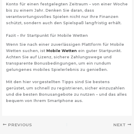
Konto für einen festgelegten Zeitraum – von einer Woche
bis zu einem Jahr. Denken Sie daran, dass
verantwortungsvolles Spielen nicht nur Ihre Finanzen
schützt, sondern auch den Spielspaß langfristig erhält.
Fazit – Ihr Startpunkt für Mobile Wetten
Wenn Sie nach einer zuverlässigen Plattform für Mobile
Wetten suchen, ist
Mobile Wetten
ein guter Startpunkt.
Achten Sie auf Lizenz, sichere Zahlungswege und
transparente Bonusbedingungen, um ein rundum
gelungenes mobiles Spielerlebnis zu genießen.
Mit den hier vorgestellten Tipps sind Sie bestens
gerüstet, um schnell zu registrieren, sicher einzuzahlen
und die besten Bonusangebote zu nutzen – und das alles
bequem von Ihrem Smartphone aus.
PREVIOUS
NEXT