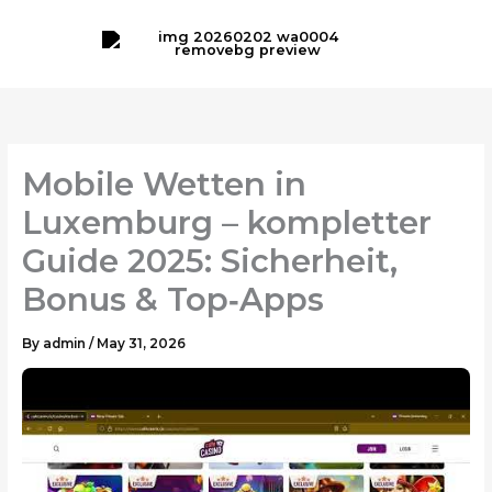
Skip
to
content
Mobile Wetten in
Luxemburg – kompletter
Guide 2025: Sicherheit,
Bonus & Top‑Apps
By
admin
/
May 31, 2026