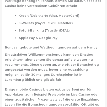
Werktage benötigen können. Achten Sie darauf, dass das
Casino keine versteckten Gebühren erhebt.
Kredit‑/Debitkarte (Visa, MasterCard)
E‑Wallets (PayPal, Skrill, Neteller)
Sofort‑Banking (Trustly, iDEAL)
Apple Pay & Google Pay
Bonusangebote und Wettbedingungen auf dem Handy
Ein attraktiver Willkommensbonus kann den Einstieg
erleichtern, aber achten Sie genau auf die
wagering
requirements
. Diese geben an, wie oft der Bonusbetrag
umgesetzt werden muss, bevor eine Auszahlung
möglich ist. Ein 30‑maliges Durchspielen ist in
Luxemburg üblich und gilt als fair.
Einige mobile Casinos bieten exklusive Boni nur für
App‑Nutzer, zum Beispiel Freispiele im Live‑Casino oder
einen zusätzlichen Prozentsatz auf die erste Einzahlung.
Lesen Sie die Bonusbedingungen sorgfältig: Oft gibt es