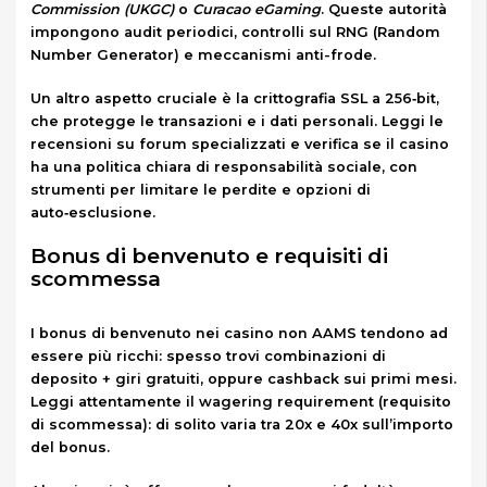
Commission (UKGC)
o
Curacao eGaming
. Queste autorità
impongono audit periodici, controlli sul RNG (Random
Number Generator) e meccanismi anti-frode.
Un altro aspetto cruciale è la crittografia SSL a 256‑bit,
che protegge le transazioni e i dati personali. Leggi le
recensioni su forum specializzati e verifica se il casino
ha una politica chiara di responsabilità sociale, con
strumenti per limitare le perdite e opzioni di
auto‑esclusione.
Bonus di benvenuto e requisiti di
scommessa
I bonus di benvenuto nei casino non AAMS tendono ad
essere più ricchi: spesso trovi combinazioni di
deposito + giri gratuiti, oppure cashback sui primi mesi.
Leggi attentamente il
wagering requirement
(requisito
di scommessa): di solito varia tra 20x e 40x sull’importo
del bonus.