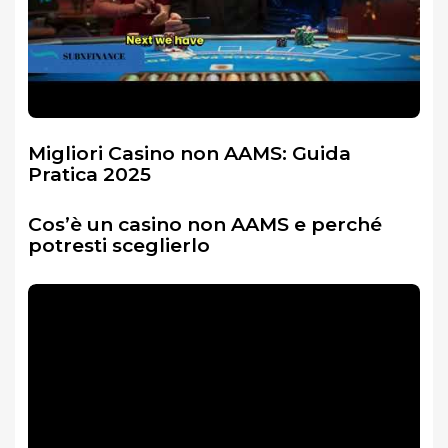
Migliori Casino non AAMS: Guida
Pratica 2025
Cos’è un casino non AAMS e perché
potresti sceglierlo