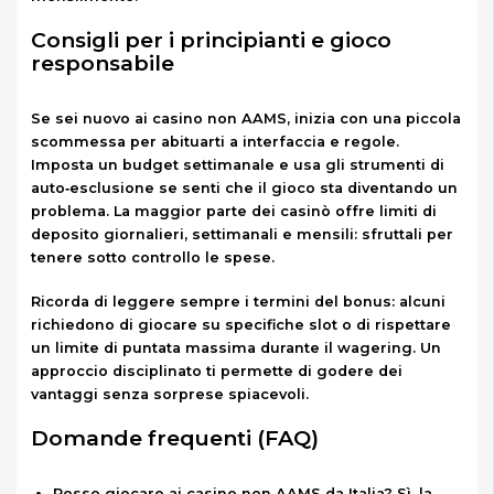
Consigli per i principianti e gioco
responsabile
Se sei nuovo ai casino non AAMS, inizia con una piccola
scommessa per abituarti a interfaccia e regole.
Imposta un budget settimanale e usa gli strumenti di
auto‑esclusione se senti che il gioco sta diventando un
problema. La maggior parte dei casinò offre limiti di
deposito giornalieri, settimanali e mensili: sfruttali per
tenere sotto controllo le spese.
Ricorda di leggere sempre i termini del bonus: alcuni
richiedono di giocare su specifiche slot o di rispettare
un limite di puntata massima durante il wagering. Un
approccio disciplinato ti permette di godere dei
vantaggi senza sorprese spiacevoli.
Domande frequenti (FAQ)
Posso giocare ai casino non AAMS da Italia?
Sì, la