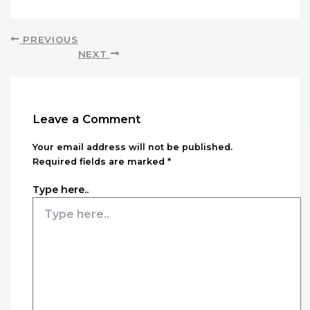
PREVIOUS
NEXT
Leave a Comment
Your email address will not be published.
Required fields are marked
*
Type here..