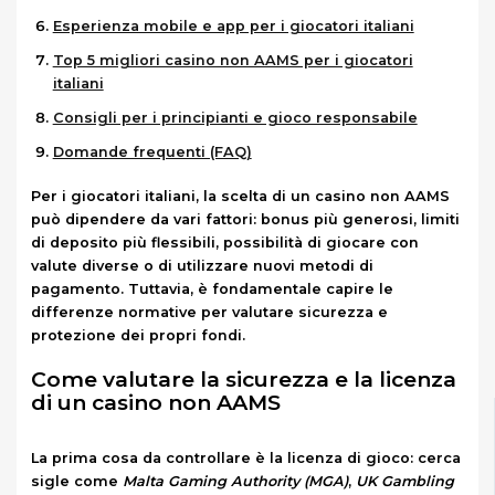
Esperienza mobile e app per i giocatori italiani
Top 5 migliori casino non AAMS per i giocatori
italiani
Consigli per i principianti e gioco responsabile
Domande frequenti (FAQ)
Per i giocatori italiani, la scelta di un casino non AAMS
può dipendere da vari fattori: bonus più generosi, limiti
di deposito più flessibili, possibilità di giocare con
valute diverse o di utilizzare nuovi metodi di
pagamento. Tuttavia, è fondamentale capire le
differenze normative per valutare sicurezza e
protezione dei propri fondi.
Come valutare la sicurezza e la licenza
di un casino non AAMS
La prima cosa da controllare è la licenza di gioco: cerca
sigle come
Malta Gaming Authority (MGA)
,
UK Gambling