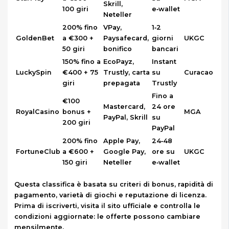
Skrill,
100 giri
e‑wallet
Neteller
200% fino
VPay,
1‑2
GoldenBet
a €300 +
Paysafecard,
giorni
UKGC
50 giri
bonifico
bancari
150% fino a
EcoPayz,
Instant
LuckySpin
€400 + 75
Trustly, carta
su
Curacao
giri
prepagata
Trustly
Fino a
€100
Mastercard,
24 ore
RoyalCasino
bonus +
MGA
PayPal, Skrill
su
200 giri
PayPal
200% fino
Apple Pay,
24‑48
FortuneClub
a €600 +
Google Pay,
ore su
UKGC
150 giri
Neteller
e‑wallet
Questa classifica è basata su criteri di bonus, rapidità di
pagamento, varietà di giochi e reputazione di licenza.
Prima di iscriverti, visita il sito ufficiale e controlla le
condizioni aggiornate: le offerte possono cambiare
mensilmente.