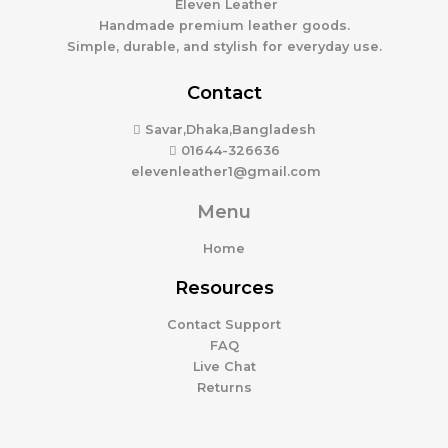
Eleven Leather
Handmade premium leather goods.
Simple, durable, and stylish for everyday use.
Contact
Savar,Dhaka,Bangladesh
01644-326636
elevenleather1@gmail.com
Menu
Home
Resources
Contact Support
FAQ
Live Chat
Returns