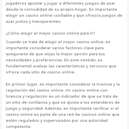
jugadores apostar y jugar a diferentes juegos de azar
desde la comodidad de su propio hogar. Es importante
elegir un casino online confiable y que ofrezca juegos de
azar justos y transparentes.
¿Cómo elegir el mejor casino online para ti?
Cuando se trata de elegir el mejor casino online, es
importante considerar varios factores clave para
asegurarte de que elijas la mejor opción para tus
necesidades y preferencias. En este sentido, es
fundamental evaluar las características y servicios que
ofrece cada sitio de casino online.
En primer lugar, es importante considerar la licencia y la
regulación del casino online. Un casino online con
licencia y regulación es un indicador de que se trata de
un sitio de confianza y que se ajusta a los estándares de
juego y seguridad. Además, es importante verificar si el
casino online es parte de una red de casinos online que
estén regulados y supervisados por una autoridad
competente.