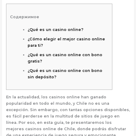
Содержимое
¿Qué es un casino online?
¿Cómo elegir el mejor casino online
para ti?
¿Qué es un casino online con bono
gratis?
¿Qué es un casino online con bono
sin depósito?
En la actualidad, los casinos online han ganado
popularidad en todo el mundo, y Chile no es una
excepción. Sin embargo, con tantas opciones disponibles,
es fácil perderse en la multitud de sitios de juego en
línea. Por eso, en esta guía, te presentaremos los
mejores casinos online de Chile, donde podrás disfrutar
de una experiencia de juego segura y emocionante.