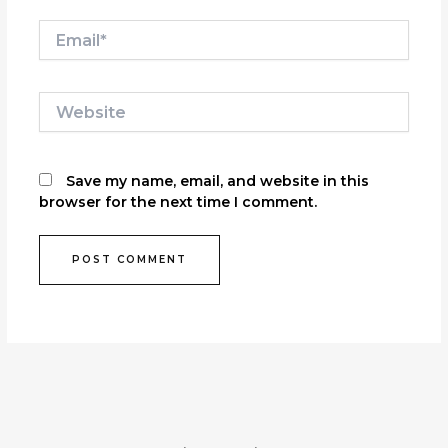
Email*
Website
Save my name, email, and website in this
browser for the next time I comment.