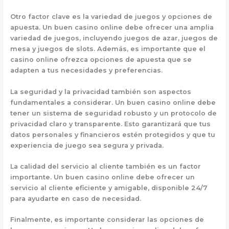
Otro factor clave es la variedad de juegos y opciones de
apuesta. Un buen casino online debe ofrecer una amplia
variedad de juegos, incluyendo juegos de azar, juegos de
mesa y juegos de slots. Además, es importante que el
casino online ofrezca opciones de apuesta que se
adapten a tus necesidades y preferencias.
La seguridad y la privacidad también son aspectos
fundamentales a considerar. Un buen casino online debe
tener un sistema de seguridad robusto y un protocolo de
privacidad claro y transparente. Esto garantizará que tus
datos personales y financieros estén protegidos y que tu
experiencia de juego sea segura y privada.
La calidad del servicio al cliente también es un factor
importante. Un buen casino online debe ofrecer un
servicio al cliente eficiente y amigable, disponible 24/7
para ayudarte en caso de necesidad.
Finalmente, es importante considerar las opciones de