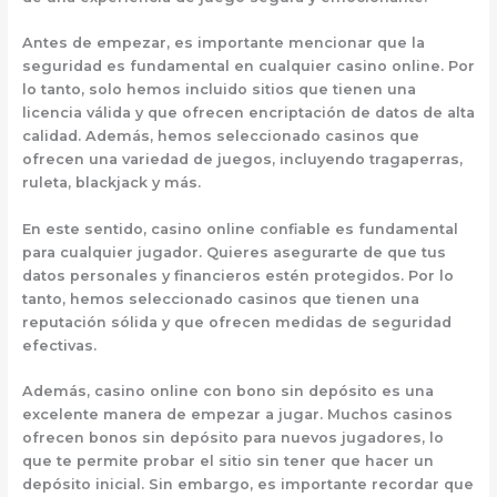
Antes de empezar, es importante mencionar que la
seguridad es fundamental en cualquier casino online. Por
lo tanto, solo hemos incluido sitios que tienen una
licencia válida y que ofrecen encriptación de datos de alta
calidad. Además, hemos seleccionado casinos que
ofrecen una variedad de juegos, incluyendo tragaperras,
ruleta, blackjack y más.
En este sentido, casino online confiable es fundamental
para cualquier jugador. Quieres asegurarte de que tus
datos personales y financieros estén protegidos. Por lo
tanto, hemos seleccionado casinos que tienen una
reputación sólida y que ofrecen medidas de seguridad
efectivas.
Además, casino online con bono sin depósito es una
excelente manera de empezar a jugar. Muchos casinos
ofrecen bonos sin depósito para nuevos jugadores, lo
que te permite probar el sitio sin tener que hacer un
depósito inicial. Sin embargo, es importante recordar que