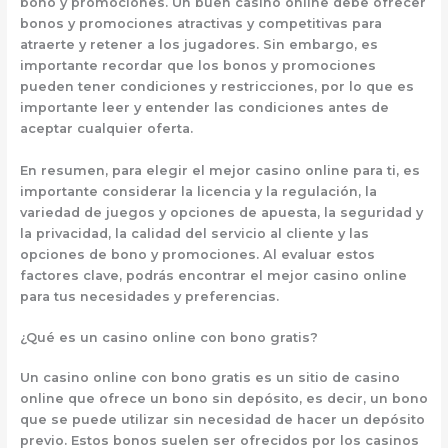
bono y promociones. Un buen casino online debe ofrecer
bonos y promociones atractivas y competitivas para
atraerte y retener a los jugadores. Sin embargo, es
importante recordar que los bonos y promociones
pueden tener condiciones y restricciones, por lo que es
importante leer y entender las condiciones antes de
aceptar cualquier oferta.
En resumen, para elegir el mejor casino online para ti, es
importante considerar la licencia y la regulación, la
variedad de juegos y opciones de apuesta, la seguridad y
la privacidad, la calidad del servicio al cliente y las
opciones de bono y promociones. Al evaluar estos
factores clave, podrás encontrar el mejor casino online
para tus necesidades y preferencias.
¿Qué es un casino online con bono gratis?
Un casino online con bono gratis es un sitio de casino
online que ofrece un bono sin depósito, es decir, un bono
que se puede utilizar sin necesidad de hacer un depósito
previo. Estos bonos suelen ser ofrecidos por los casinos