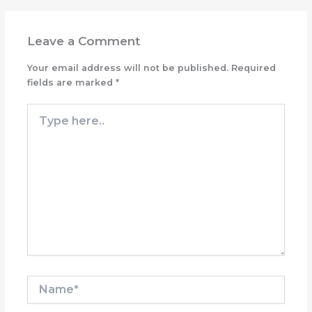
Leave a Comment
Your email address will not be published.
Required
fields are marked
*
Type
here..
Name*