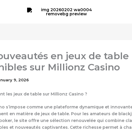
ouveautés en jeux de table
nibles sur Millionz Casino
anuary 9, 2026
t les jeux de table sur Millionz Casino ?
ino s’impose comme une plateforme dynamique et innovante
ent en matière de jeux de table. Pour les amateurs de blackja
poker, le site offre une sélection renouvelée qui combine cl
les et nouveautés captivantes. Cette richesse permet à ch