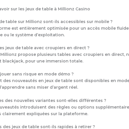
voir sur les jeux de table à Millionz Casino
 de table sur Millionz sont-ils accessibles sur mobile ?
eforme est entièrement optimisée pour un accès mobile fluide
e ou le système d’exploitation.
 des jeux de table avec croupiers en direct ?
Millionz propose plusieurs tables avec croupiers en direct
et blackjack, pour une immersion totale.
 jouer sans risque en mode démo ?
art des nouveautés en jeux de table sont disponibles en mod
’apprendre sans miser d’argent réel.
es des nouvelles variantes sont-elles différentes ?
uveautés introduisent des règles ou options supplémentaires
s clairement expliquées sur la plateforme.
s des jeux de table sont-ils rapides à retirer ?