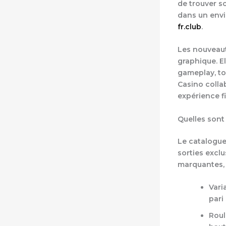
de trouver so
dans un envi
fr.club
.
Les nouveauté
graphique. E
gameplay, to
Casino colla
expérience f
Quelles sont
Le catalogue
sorties excl
marquantes, 
Vari
pari
Roul