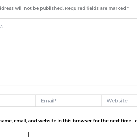
ddress will not be published.
Required fields are marked
*
Email*
Website
ame, email, and website in this browser for the next time I