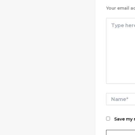
Your email a
Type
here..
Name*
Save my n