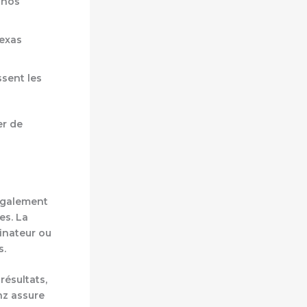
inos
Texas
ssent les
er de
 également
es. La
dinateur ou
s.
résultats,
onz assure