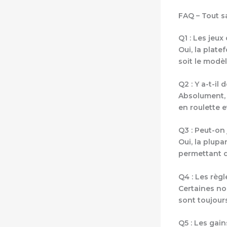
FAQ – Tout sa
Q1 : Les jeux
Oui, la plat
soit le modèl
Q2 : Y a-t-il
Absolument, 
en roulette 
Q3 : Peut-on
Oui, la plup
permettant d
Q4 : Les règl
Certaines no
sont toujour
Q5 : Les gain