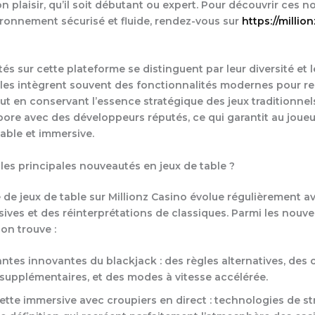
n plaisir, qu’il soit débutant ou expert. Pour découvrir ces 
ronnement sécurisé et fluide, rendez-vous sur
https://millio
s sur cette plateforme se distinguent par leur diversité et l
lles intègrent souvent des fonctionnalités modernes pour re
ut en conservant l’essence stratégique des jeux traditionnels
bore avec des développeurs réputés, ce qui garantit au joue
iable et immersive.
 les principales nouveautés en jeux de table ?
 de jeux de table sur Millionz Casino évolue régulièrement a
usives et des réinterprétations de classiques. Parmi les nouv
on trouve :
antes innovantes du blackjack : des règles alternatives, des 
 supplémentaires, et des modes à vitesse accélérée.
ette immersive avec croupiers en direct : technologies de s