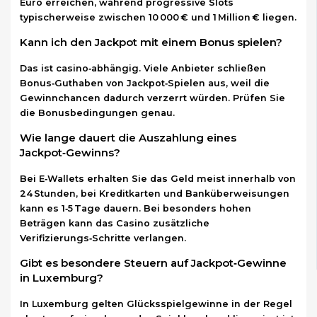
Euro erreichen, während progressive Slots
typischerweise zwischen 10 000 € und 1 Million € liegen.
Kann ich den Jackpot mit einem Bonus spielen?
Das ist casino‑abhängig. Viele Anbieter schließen
Bonus‑Guthaben von Jackpot‑Spielen aus, weil die
Gewinnchancen dadurch verzerrt würden. Prüfen Sie
die Bonusbedingungen genau.
Wie lange dauert die Auszahlung eines
Jackpot‑Gewinns?
Bei E‑Wallets erhalten Sie das Geld meist innerhalb von
24 Stunden, bei Kreditkarten und Banküberweisungen
kann es 1‑5 Tage dauern. Bei besonders hohen
Beträgen kann das Casino zusätzliche
Verifizierungs‑Schritte verlangen.
Gibt es besondere Steuern auf Jackpot‑Gewinne
in Luxemburg?
In Luxemburg gelten Glücksspielgewinne in der Regel