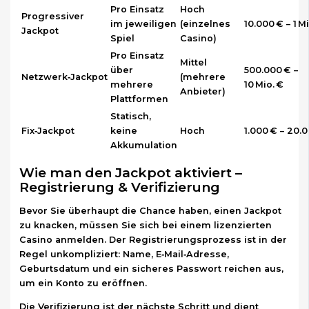
Pro Einsatz
Hoch
Progressiver
im jeweiligen
(einzelnes
10.000 € – 1 Mi
Jackpot
Spiel
Casino)
Pro Einsatz
Mittel
über
500.000 € –
Netzwerk‑Jackpot
(mehrere
mehrere
10 Mio. €
Anbieter)
Plattformen
Statisch,
Fix‑Jackpot
keine
Hoch
1.000 € – 20.
Akkumulation
Wie man den Jackpot aktiviert –
Registrierung & Verifizierung
Bevor Sie überhaupt die Chance haben, einen Jackpot
zu knacken, müssen Sie sich bei einem lizenzierten
Casino anmelden. Der Registrierungsprozess ist in der
Regel unkompliziert: Name, E‑Mail‑Adresse,
Geburtsdatum und ein sicheres Passwort reichen aus,
um ein Konto zu eröffnen.
Die Verifizierung ist der nächste Schritt und dient