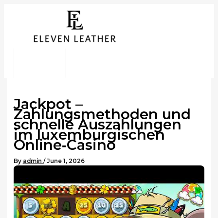
Skip
to
content
Jackpot –
Zahlungsmethoden und
schnelle Auszahlungen
im luxemburgischen
Online‑Casino
By
admin
/
June 1, 2026