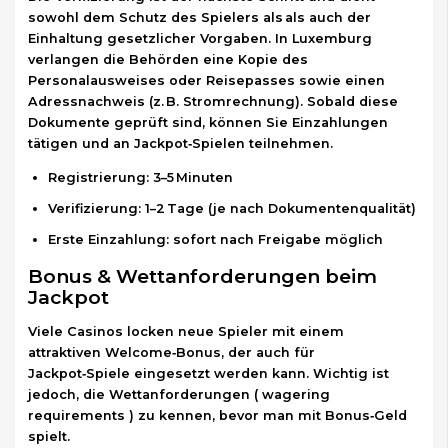
sowohl dem Schutz des Spielers als als auch der
Einhaltung gesetzlicher Vorgaben. In Luxemburg
verlangen die Behörden eine Kopie des
Personalausweises oder Reisepasses sowie einen
Adressnachweis (z. B. Stromrechnung). Sobald diese
Dokumente geprüft sind, können Sie Einzahlungen
tätigen und an Jackpot‑Spielen teilnehmen.
Registrierung: 3–5 Minuten
Verifizierung: 1–2 Tage (je nach Dokumentenqualität)
Erste Einzahlung: sofort nach Freigabe möglich
Bonus & Wettanforderungen beim
Jackpot
Viele Casinos locken neue Spieler mit einem
attraktiven Welcome‑Bonus, der auch für
Jackpot‑Spiele eingesetzt werden kann. Wichtig ist
jedoch, die Wettanforderungen ( wagering
requirements ) zu kennen, bevor man mit Bonus‑Geld
spielt.