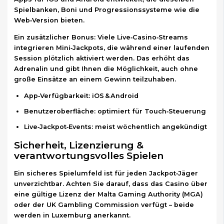
Spielbanken, Boni und Progressionssysteme wie die
Web‑Version bieten.
Ein zusätzlicher Bonus: Viele Live‑Casino‑Streams
integrieren Mini‑Jackpots, die während einer laufenden
Session plötzlich aktiviert werden. Das erhöht das
Adrenalin und gibt Ihnen die Möglichkeit, auch ohne
große Einsätze an einem Gewinn teilzuhaben.
App‑Verfügbarkeit: iOS & Android
Benutzeroberfläche: optimiert für Touch‑Steuerung
Live‑Jackpot‑Events: meist wöchentlich angekündigt
Sicherheit, Lizenzierung &
verantwortungsvolles Spielen
Ein sicheres Spielumfeld ist für jeden Jackpot‑Jäger
unverzichtbar. Achten Sie darauf, dass das Casino über
eine gültige Lizenz der Malta Gaming Authority (MGA)
oder der UK Gambling Commission verfügt – beide
werden in Luxemburg anerkannt.