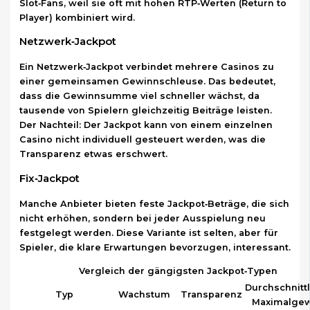
Slot‑Fans, weil sie oft mit hohen RTP‑Werten (Return to
Player) kombiniert wird.
Netzwerk‑Jackpot
Ein Netzwerk‑Jackpot verbindet mehrere Casinos zu
einer gemeinsamen Gewinnschleuse. Das bedeutet,
dass die Gewinnsumme viel schneller wächst, da
tausende von Spielern gleichzeitig Beiträge leisten.
Der Nachteil: Der Jackpot kann von einem einzelnen
Casino nicht individuell gesteuert werden, was die
Transparenz etwas erschwert.
Fix‑Jackpot
Manche Anbieter bieten feste Jackpot‑Beträge, die sich
nicht erhöhen, sondern bei jeder Ausspielung neu
festgelegt werden. Diese Variante ist selten, aber für
Spieler, die klare Erwartungen bevorzugen, interessant.
Vergleich der gängigsten Jackpot‑Typen
Durchschnittl
Typ
Wachstum
Transparenz
Maximalge