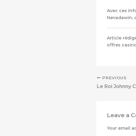
Avec ces inf
Nevadawin, c
Article rédi
offres casino
PREVIOUS
Leave a 
Your email a