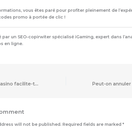
ormations, vous êtes paré pour profiter pleinement de l’expé
odes promo à portée de clic !
gé par un SEO-copirwiter spécialisé iGaming, expert dans l’an
s en ligne.
Le Roi Johnny Casino facilite-t-il le changement de devise ?
Comment
ddress will not be published.
Required fields are marked
*