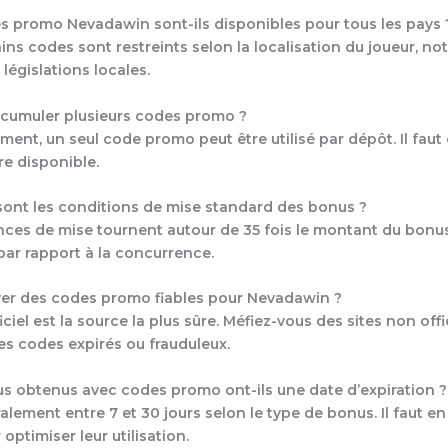
es promo Nevadawin sont-ils disponibles pour tous les pays 
tains codes sont restreints selon la localisation du joueur, 
législations locales.
 cumuler plusieurs codes promo ?
ement, un seul code promo peut être utilisé par dépôt. Il faut 
re disponible.
 sont les conditions de mise standard des bonus ?
ences de mise tournent autour de 35 fois le montant du bonus
par rapport à la concurrence.
ver des codes promo fiables pour Nevadawin ?
ficiel est la source la plus sûre. Méfiez-vous des sites non offi
s codes expirés ou frauduleux.
us obtenus avec codes promo ont-ils une date d’expiration ?
ralement entre 7 et 30 jours selon le type de bonus. Il faut en
ptimiser leur utilisation.