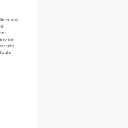
liser vos
e.
odes
sino ne
st très
 toute