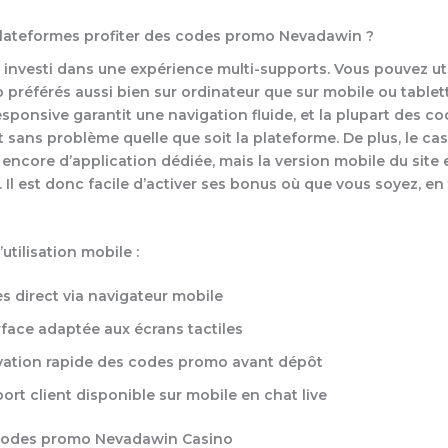
plateformes profiter des codes promo Nevadawin ?
investi dans une expérience multi-supports. Vous pouvez uti
préférés aussi bien sur ordinateur que sur mobile ou tablett
esponsive garantit une navigation fluide, et la plupart des c
 sans problème quelle que soit la plateforme. De plus, le ca
encore d’application dédiée, mais la version mobile du site e
 Il est donc facile d’activer ses bonus où que vous soyez, en
’utilisation mobile :
s direct via navigateur mobile
rface adaptée aux écrans tactiles
vation rapide des codes promo avant dépôt
ort client disponible sur mobile en chat live
 codes promo Nevadawin Casino