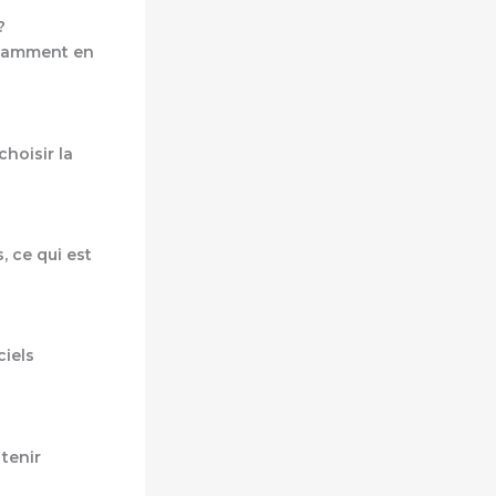
?
notamment en
choisir la
, ce qui est
ciels
 tenir