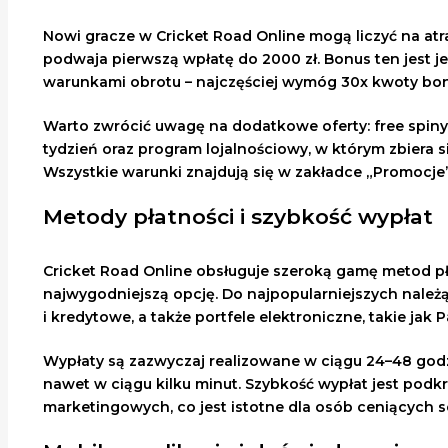
Nowi gracze w Cricket Road Online mogą liczyć na at
podwaja pierwszą wpłatę do 2000 zł. Bonus ten jest
warunkami obrotu – najczęściej wymóg 30x kwoty bon
Warto zwrócić uwagę na dodatkowe oferty: free spiny
tydzień oraz program lojalnościowy, w którym zbiera 
Wszystkie warunki znajdują się w zakładce „Promocje”
Metody płatności i szybkość wypłat
Cricket Road Online obsługuje szeroką gamę metod p
najwygodniejszą opcję. Do najpopularniejszych nale
i kredytowe, a także portfele elektroniczne, takie jak Pay
Wypłaty są zazwyczaj realizowane w ciągu 24–48 godz
nawet w ciągu kilku minut. Szybkość wypłat jest podk
marketingowych, co jest istotne dla osób ceniących 