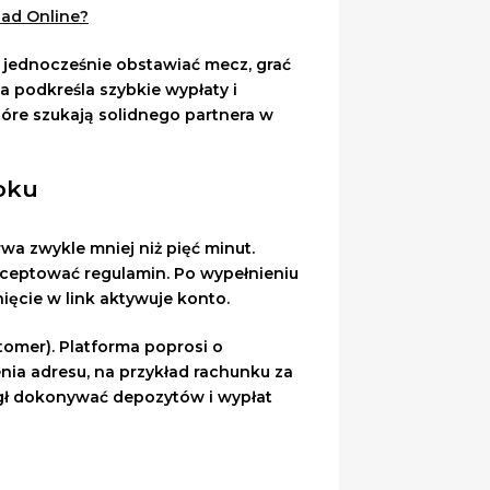
ad Online?
 jednocześnie obstawiać mecz, grać
a podkreśla szybkie wypłaty i
tóre szukają solidnego partnera w
roku
trwa zwykle mniej niż pięć minut.
kceptować regulamin. Po wypełnieniu
ięcie w link aktywuje konto.
tomer). Platforma poprosi o
ia adresu, na przykład rachunku za
ógł dokonywać depozytów i wypłat