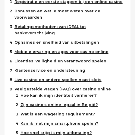
Registratie en eerste stappen bij een online casino
Bonussen en wat je moet weten over de
voorwaarden
Betalingsmethoden: van iDEAL tot
bankoverschrijving
Opnames en snelheid van uitbetalingen
Mobiele ervaring en apps voor casino online
Licenties, veiligheid en verantwoord spelen
Klantenservice en ondersteuning
Live casino en andere spellen naast slots
Veelgestelde vragen (FAQ) over casino online
Hoe kan ik mijn identiteit verifiëren?
Zijn casino’s online legaal in België?
Wat is een wagering requirement?
Kan ik met mijn smartphone spelen?
Hoe snel krijg ik mijn uitbetaling?