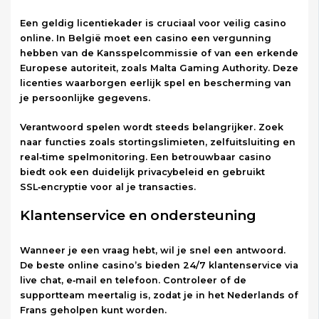
Een geldig licentiekader is cruciaal voor veilig casino
online. In België moet een casino een vergunning
hebben van de Kansspelcommissie of van een erkende
Europese autoriteit, zoals Malta Gaming Authority. Deze
licenties waarborgen eerlijk spel en bescherming van
je persoonlijke gegevens.
Verantwoord spelen wordt steeds belangrijker. Zoek
naar functies zoals stortingslimieten, zelfuitsluiting en
real‑time spelmonitoring. Een betrouwbaar casino
biedt ook een duidelijk privacybeleid en gebruikt
SSL‑encryptie voor al je transacties.
Klantenservice en ondersteuning
Wanneer je een vraag hebt, wil je snel een antwoord.
De beste online casino’s bieden 24/7 klantenservice via
live chat, e‑mail en telefoon. Controleer of de
supportteam meertalig is, zodat je in het Nederlands of
Frans geholpen kunt worden.