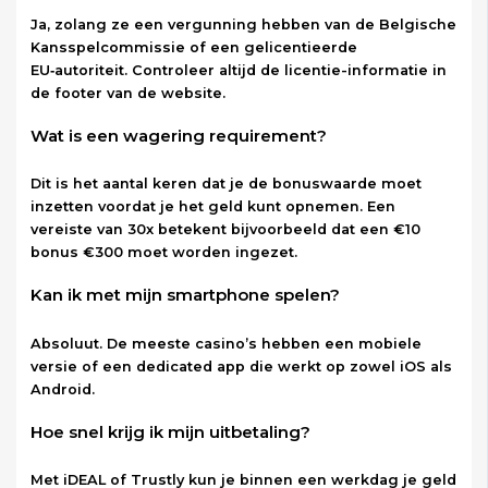
Ja, zolang ze een vergunning hebben van de Belgische
Kansspelcommissie of een gelicentieerde
EU‑autoriteit. Controleer altijd de licentie-informatie in
de footer van de website.
Wat is een wagering requirement?
Dit is het aantal keren dat je de bonuswaarde moet
inzetten voordat je het geld kunt opnemen. Een
vereiste van 30x betekent bijvoorbeeld dat een €10
bonus €300 moet worden ingezet.
Kan ik met mijn smartphone spelen?
Absoluut. De meeste casino’s hebben een mobiele
versie of een dedicated app die werkt op zowel iOS als
Android.
Hoe snel krijg ik mijn uitbetaling?
Met iDEAL of Trustly kun je binnen een werkdag je geld