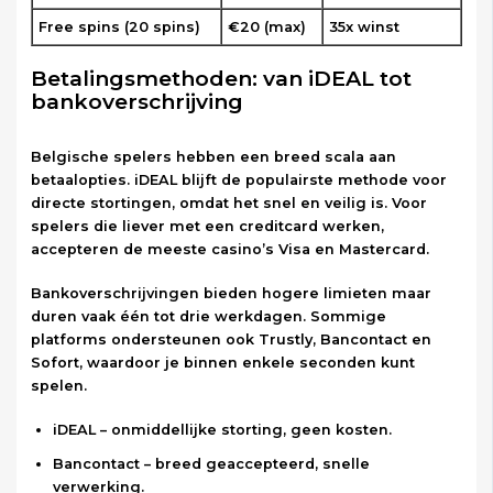
Free spins (20 spins)
€20 (max)
35x winst
Betalingsmethoden: van iDEAL tot
bankoverschrijving
Belgische spelers hebben een breed scala aan
betaalopties. iDEAL blijft de populairste methode voor
directe stortingen, omdat het snel en veilig is. Voor
spelers die liever met een creditcard werken,
accepteren de meeste casino’s Visa en Mastercard.
Bankoverschrijvingen bieden hogere limieten maar
duren vaak één tot drie werkdagen. Sommige
platforms ondersteunen ook Trustly, Bancontact en
Sofort, waardoor je binnen enkele seconden kunt
spelen.
iDEAL – onmiddellijke storting, geen kosten.
Bancontact – breed geaccepteerd, snelle
verwerking.