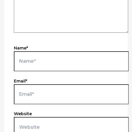
Name*
Email*
Website