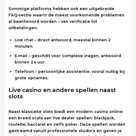
Sommige platforms hebben ook een uitgebreide
FAQ‑sectie waarin de meest voorkomende problemen
al beantwoord worden – van verificatie tot
uitbetalingen.
Live chat – direct antwoord, meestal binnen 2
minuten.
E‑mail – geschikt voor complexe vragen, antwoord
binnen 24 uur.
Telefoon – persoonlijke assistentie, vooral nuttig bij
grote opnames.
Live casino en andere spellen naast
slots
Naast klassieke slots biedt een modern casino online
een breed scala aan live dealer spellen: blackjack,
roulette, baccarat en zelfs poker. Deze spellen worden
gestreamd vanuit professionele studio’s en geven je