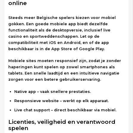
online
Steeds meer Belgische spelers kiezen voor mobiel
gokken. Een goede mobiele app biedt dezelfde
functionaliteit als de desktopversie, inclusief live
casino en sportweddenschappen. Let op de
compatibiliteit met iOS en Android, en of de app
beschikbaar is in de App Store of Google Play.
Mobiele sites moeten responsief zijn, zodat je zonder
haperingen kunt spelen op zowel smartphones als
tablets. Een snelle laadtijd en een intuïtieve navigatie
zorgen voor een betere gebruikerservaring.
Native app – vaak snellere prestaties.
Responsieve website – werkt op elk apparaat.
Live chat support – direct beschikbaar via mobiel.
Licenties, veiligheid en verantwoord
spelen