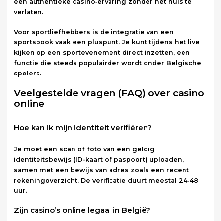
een authentieke casino‑ervaring zonder het huis te
verlaten.
Voor sportliefhebbers is de integratie van een
sportsbook vaak een pluspunt. Je kunt tijdens het live
kijken op een sportevenement direct inzetten, een
functie die steeds populairder wordt onder Belgische
spelers.
Veelgestelde vragen (FAQ) over casino
online
Hoe kan ik mijn identiteit verifiëren?
Je moet een scan of foto van een geldig
identiteitsbewijs (ID-kaart of paspoort) uploaden,
samen met een bewijs van adres zoals een recent
rekeningoverzicht. De verificatie duurt meestal 24‑48
uur.
Zijn casino’s online legaal in België?