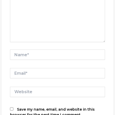
Name*
Email*
Website
Save my name, email, and website in this
browser for the next time I comment.