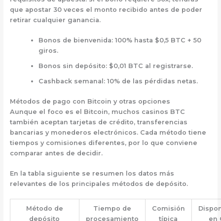
que apostar 30 veces el monto recibido antes de poder
retirar cualquier ganancia.
Bonos de bienvenida: 100% hasta $0,5 BTC + 50
giros.
Bonos sin depósito: $0,01 BTC al registrarse.
Cashback semanal: 10% de las pérdidas netas.
Métodos de pago con Bitcoin y otras opciones
Aunque el foco es el Bitcoin, muchos casinos BTC
también aceptan tarjetas de crédito, transferencias
bancarias y monederos electrónicos. Cada método tiene
tiempos y comisiones diferentes, por lo que conviene
comparar antes de decidir.
En la tabla siguiente se resumen los datos más
relevantes de los principales métodos de depósito.
Método de
Tiempo de
Comisión
Dispon
depósito
procesamiento
típica
en 