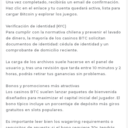
Una vez completado, recibirás un email de confirmación.
Haz clic en el enlace y tu cuenta quedará activa, lista para
cargar Bitcoin y explorar los juegos.
Verificación de identidad (KYC)
Para cumplir con la normativa chilena y prevenir el lavado
de dinero, la mayoría de los casinos BTC solicitan
documentos de identidad: cédula de identidad y un
comprobante de domicilio reciente.
La carga de los archivos suele hacerse en el panel de
usuario y, tras una revisión que tarda entre 10 minutos y 2
horas, podrás retirar tus ganancias sin problemas.
Bonos y promociones más atractivas
Los casinos BTC suelen lanzar paquetes de bienvenida
diseñados para maximizar el capital inicial del jugador. El
bono típico incluye un porcentaje de depósito más giros
gratuitos en slots populares.
Es importante leer bien los
wagering requirements
o
requisitos de apuesta: si el bono requiere 30x, tendrás