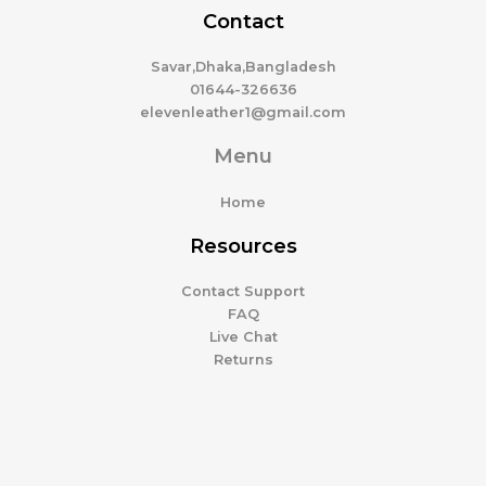
Contact
Savar,Dhaka,Bangladesh
01644-326636
elevenleather1@gmail.com
Menu
Home
Resources
Contact Support
FAQ
Live Chat
Returns