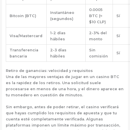
0.0005
Instantáneo
Bitcoin (BTC)
BTC (≈
Sí
(segundos)
$10 CLP)
1-2 días
2-3% del
Visa/Mastercard
Sí
hábiles
monto
Transferencia
2-3 días
Sin
Sí
bancaria
hábiles
comisión
Retiro de ganancias: velocidad y requisitos
Una de las mayores ventajas de jugar en un casino BTC
es la rapidez de los retiros. Una solicitud suele
procesarse en menos de una hora, y el dinero aparece en
tu monedero en cuestión de minutos.
Sin embargo, antes de poder retirar, el casino verificará
que hayas cumplido los requisitos de apuesta y que tu
cuenta esté completamente verificada. Algunas
plataformas imponen un límite máximo por transacción,