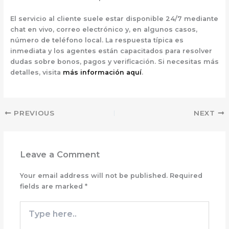
El servicio al cliente suele estar disponible 24/7 mediante
chat en vivo, correo electrónico y, en algunos casos,
número de teléfono local. La respuesta típica es
inmediata y los agentes están capacitados para resolver
dudas sobre bonos, pagos y verificación. Si necesitas más
detalles, visita
más información aquí
.
PREVIOUS
NEXT
Leave a Comment
Your email address will not be published.
Required
fields are marked
*
Type
here..