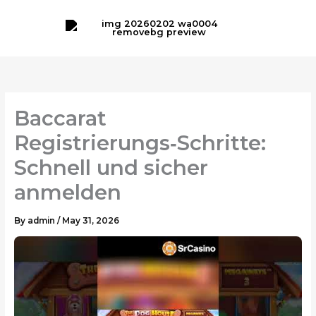
Skip
to
content
Baccarat
Registrierungs‑Schritte:
Schnell und sicher
anmelden
By
admin
/
May 31, 2026