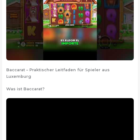
Baccarat – Praktischer Leitfaden für Spieler aus
Luxemburg
Was ist Baccarat?