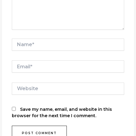
Name*
Email*
Website
Save my name, email, and website in this
browser for the next time I comment.