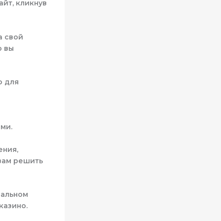
йт, кликнув
а свой
о вы
о для
ми.
ения,
вам решить
иальном
казино.