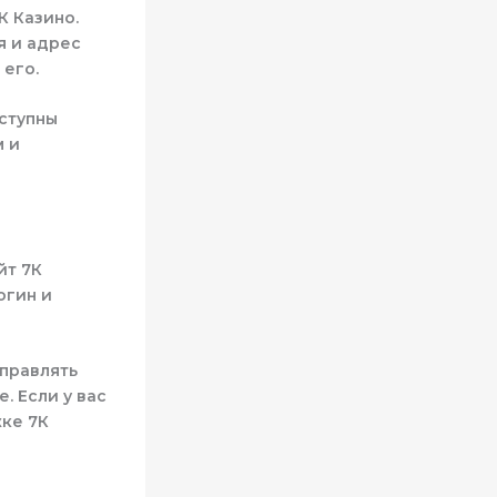
К Казино.
я и адрес
 его.
оступны
м и
йт 7К
огин и
управлять
. Если у вас
жке 7К