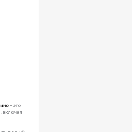
зино
– это
, включая