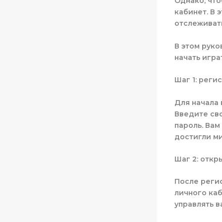
Однако, что
кабинет. В 
отслеживать
В этом руко
начать играт
Шаг 1: реги
Для начала 
Введите сво
пароль. Вам
достигли ми
Шаг 2: откр
После реги
личного каб
управлять в