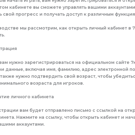
бы начать играть, вам нужно зарегистрироваться и откр
этом кабинете вы сможете управлять вашими аккаунтами
 свой прогресс и получать доступ к различным функция
водстве мы рассмотрим, как открыть личный кабинет в 7
ь.
страция
вам нужно зарегистрироваться на официальном сайте 7к
и данные, включая имя, фамилию, адрес электронной по
 также нужно подтвердить свой возраст, чтобы убедитьс
нимального возраста для игроков.
ытие личного кабинета
страции вам будет отправлено письмо с ссылкой на отк
инета. Нажмите на ссылку, чтобы открыть кабинет и нач
ашими аккаунтами.