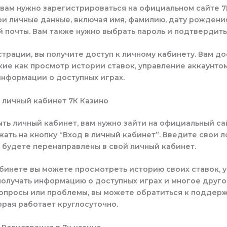
 вам нужно зарегистрироваться на официальном сайте 7
и личные данные, включая имя, фамилию, дату рождени
 почты. Вам также нужно выбрать пароль и подтвердить
трации, вы получите доступ к личному кабинету. Вам д
кие как просмотр истории ставок, управление аккаунто
информации о доступных играх.
 личный кабинет 7К Казино
ть личный кабинет, вам нужно зайти на официальный са
жать на кнопку “Вход в личный кабинет”. Введите свои л
ы будете перенаправлены в свой личный кабинет.
бинете вы можете просмотреть историю своих ставок, 
получать информацию о доступных играх и многое другое
вопросы или проблемы, вы можете обратиться к поддер
орая работает круглосуточно.