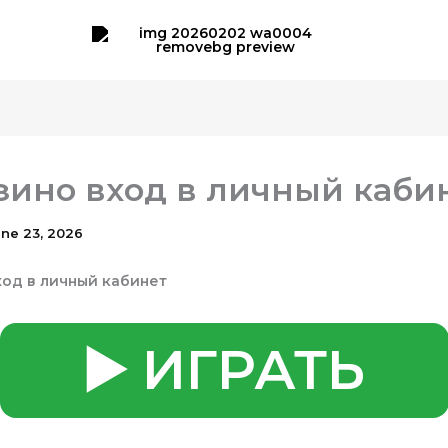
зино вход в личный каби
une 23, 2026
ход в личный кабинет
▶️ ИГРАТЬ