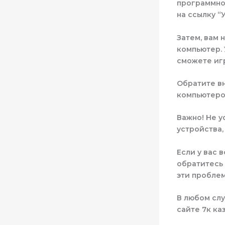
программно
на ссылку “
Затем, вам 
компьютер. 
сможете игр
Обратите в
компьютеро
Важно! Не 
устройства,
Если у вас 
обратитесь
эти проблем
В любом сл
сайте 7к ка