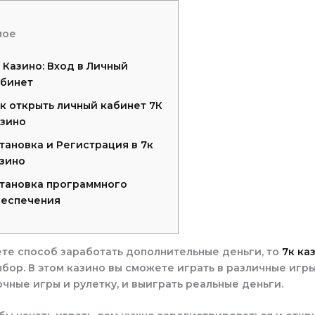
мое
 Казино: Вход в Личный
бинет
к открыть личный кабинет 7К
зино
тановка и Регистрация в 7к
зино
тановка программного
беспечения
те способ заработать дополнительные деньги, то
7к ка
бор. В этом казино вы сможете играть в различные игры
очные игры и рулетку, и выиграть реальные деньги.