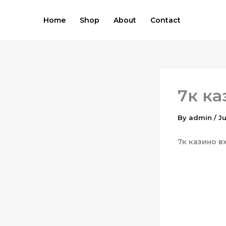
Skip
to
Home
Shop
About
Contact
content
7к ка
By
admin
/
J
7к казино в